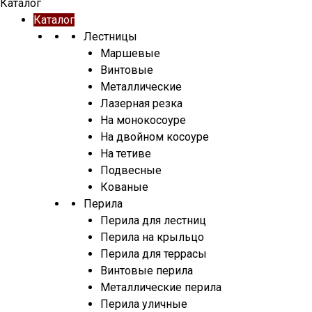
Каталог
Каталог
Лестницы
Маршевые
Винтовые
Металлические
Лазерная резка
На монокосоуре
На двойном косоуре
На тетиве
Подвесные
Кованые
Перила
Перила для лестниц
Перила на крыльцо
Перила для террасы
Винтовые перила
Металлические перила
Перила уличные