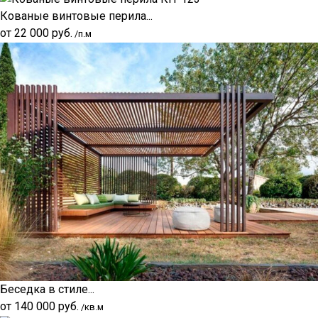
Кованые винтовые перила...
от
22 000
руб.
/п.м
Беседка в стиле...
от
140 000
руб.
/кв.м