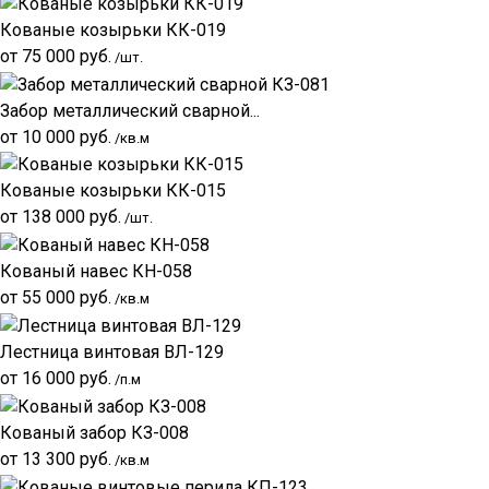
Кованые козырьки КК-019
от
75 000
руб.
/шт.
Забор металлический сварной...
от
10 000
руб.
/кв.м
Кованые козырьки КК-015
от
138 000
руб.
/шт.
Кованый навес КН-058
от
55 000
руб.
/кв.м
Лестница винтовая ВЛ-129
от
16 000
руб.
/п.м
Кованый забор КЗ-008
от
13 300
руб.
/кв.м