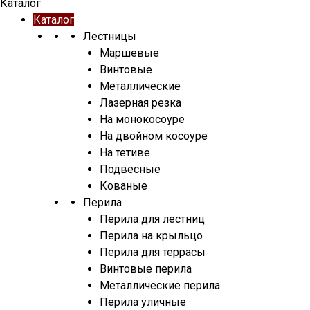
Каталог
Каталог
Лестницы
Маршевые
Винтовые
Металлические
Лазерная резка
На монокосоуре
На двойном косоуре
На тетиве
Подвесные
Кованые
Перила
Перила для лестниц
Перила на крыльцо
Перила для террасы
Винтовые перила
Металлические перила
Перила уличные