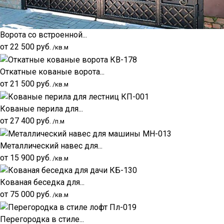
Ворота со встроенной...
от
22 500
руб.
/кв.м
Откатные кованые ворота...
от
21 500
руб.
/кв.м
Кованые перила для...
от
27 400
руб.
/п.м
Металлический навес для...
от
15 900
руб.
/кв.м
Кованая беседка для...
от
75 000
руб.
/кв.м
Перегородка в стиле...