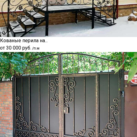
Кованые перила на...
от
30 000
руб.
/п.м