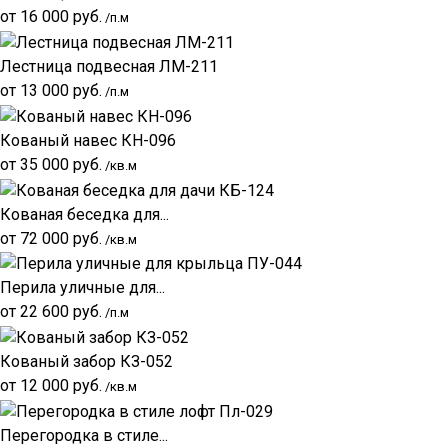
от
16 000
руб.
/п.м
Лестница подвесная ЛМ-211
от
13 000
руб.
/п.м
Кованый навес КН-096
от
35 000
руб.
/кв.м
Кованая беседка для...
от
72 000
руб.
/кв.м
Перила уличные для...
от
22 600
руб.
/п.м
Кованый забор КЗ-052
от
12 000
руб.
/кв.м
Перегородка в стиле...