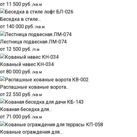
от
11 500
руб.
/кв.м
Беседка в стиле...
от
140 000
руб.
/кв.м
Лестница подвесная ЛМ-074
от
12 500
руб.
/п.м
Кованый навес КН-034
от
80 000
руб.
/кв.м
Распашные кованые ворота...
от
22 550
руб.
/кв.м
Кованая беседка для...
от
71 000
руб.
/кв.м
Кованые ограждения для...