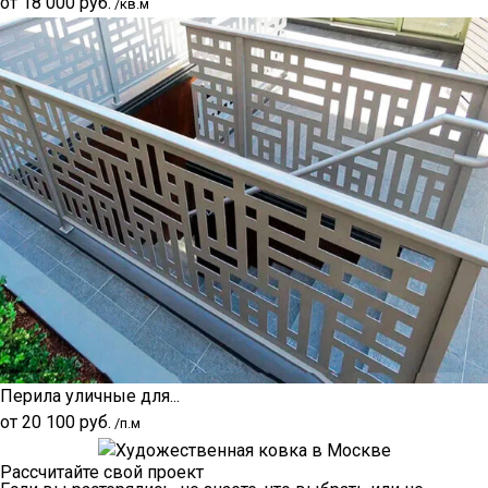
от
18 000
руб.
/кв.м
Перила уличные для...
от
20 100
руб.
/п.м
Рассчитайте свой проект