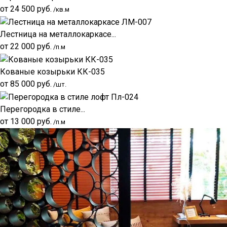
от
24 500
руб.
/кв.м
Лестница на металлокаркасе...
от
22 000
руб.
/п.м
Кованые козырьки КК-035
от
85 000
руб.
/шт.
Перегородка в стиле...
от
13 000
руб.
/п.м