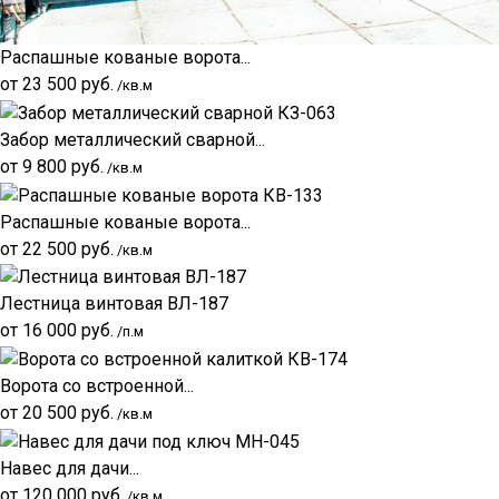
Распашные кованые ворота...
от
23 500
руб.
/кв.м
Забор металлический сварной...
от
9 800
руб.
/кв.м
Распашные кованые ворота...
от
22 500
руб.
/кв.м
Лестница винтовая ВЛ-187
от
16 000
руб.
/п.м
Ворота со встроенной...
от
20 500
руб.
/кв.м
Навес для дачи...
от
120 000
руб.
/кв.м