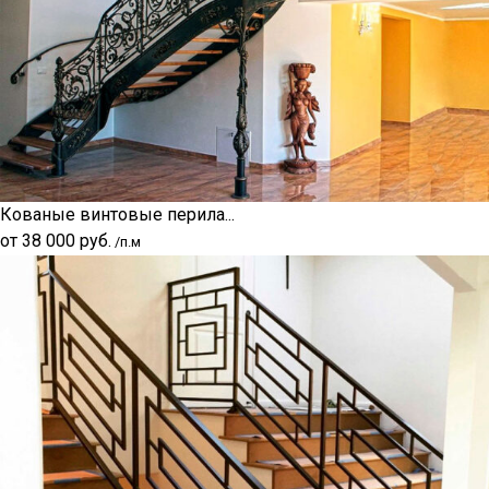
Кованые винтовые перила...
от
38 000
руб.
/п.м