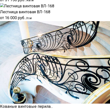
/кв.м
Лестница винтовая ВЛ-168
от
16 000
руб.
/п.м
Кованые винтовые перила...