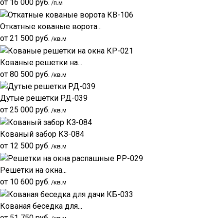
от
16 000
руб.
/п.м
Откатные кованые ворота...
от
21 500
руб.
/кв.м
Кованые решетки на...
от
80 500
руб.
/кв.м
Дутые решетки РД-039
от
25 000
руб.
/кв.м
Кованый забор КЗ-084
от
12 500
руб.
/кв.м
Решетки на окна...
от
10 600
руб.
/кв.м
Кованая беседка для...
от
51 750
руб.