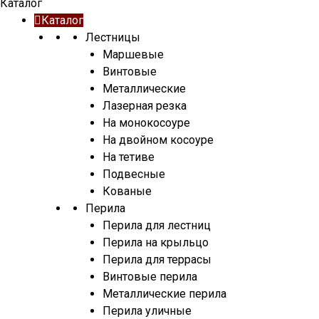
Каталог
Каталог
Лестницы
Маршевые
Винтовые
Металлические
Лазерная резка
На монокосоуре
На двойном косоуре
На тетиве
Подвесные
Кованые
Перила
Перила для лестниц
Перила на крыльцо
Перила для террасы
Винтовые перила
Металлические перила
Перила уличные