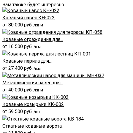
Вам также будет интересно…
Кованый навес КН-022
от
80 000
руб.
/кв.м
Кованые ограждения для...
от
16 500
руб.
/п.м
Кованые перила для...
от
27 400
руб.
/п.м
Металлический навес для...
от
40 000
руб.
/кв.м
Кованые козырьки КК-002
от
59 500
руб.
/шт.
Откатные кованые ворота...