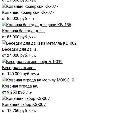
от
21 500
руб.
/кв.м
Кованые козырьки КК-077
от
85 000
руб.
/шт.
Кованая беседка для...
от
85 000
руб.
/кв.м
Беседка для дачи...
от
24 000
руб.
/кв.м
Беседка в стиле...
от
140 000
руб.
/кв.м
Кованая ограда на...
от
9 250
руб.
/п.м
Кованый забор КЗ-007
от
12 750
руб.
/кв.м