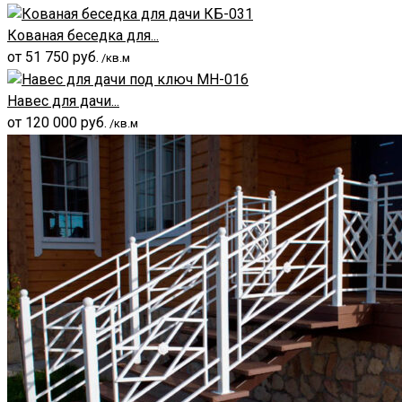
Кованая беседка для...
от
51 750
руб.
/кв.м
Навес для дачи...
от
120 000
руб.
/кв.м