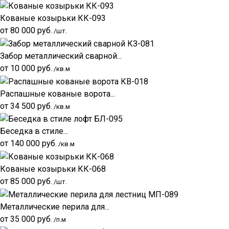
Кованые козырьки КК-093
от
80 000
руб.
/шт.
Забор металлический сварной...
от
10 000
руб.
/кв.м
Распашные кованые ворота...
от
34 500
руб.
/кв.м
Беседка в стиле...
от
140 000
руб.
/кв.м
Кованые козырьки КК-068
от
85 000
руб.
/шт.
Металлические перила для...
от
35 000
руб.
/п.м