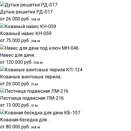
Дутые решетки РД-017
от
26 000
руб.
/кв.м
Кованый навес КН-059
от
75 000
руб.
/кв.м
Навес для дачи...
от
120 000
руб.
/кв.м
Кованые винтовые перила...
от
26 000
руб.
/п.м
Лестница подвесная ЛМ-216
от
13 000
руб.
/п.м
Кованая беседка для...
от
80 000
руб.
/кв.м