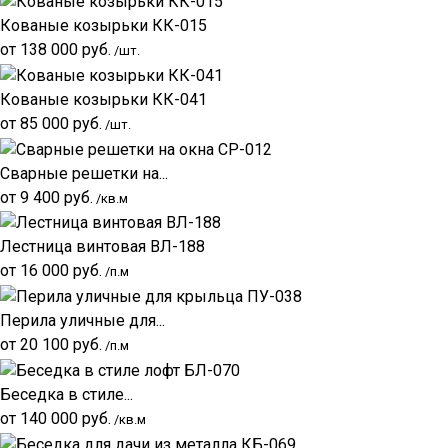
Кованые козырьки КК-015
от
138 000
руб.
/шт.
Кованые козырьки КК-041
от
85 000
руб.
/шт.
Сварные решетки на...
от
9 400
руб.
/кв.м
Лестница винтовая ВЛ-188
от
16 000
руб.
/п.м
Перила уличные для...
от
20 100
руб.
/п.м
Беседка в стиле...
от
140 000
руб.
/кв.м