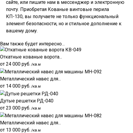
сайте, или пишите нам в мессенджер и электронную
почту. Приобретая Кованые винтовые перила
КП-130, вы получаете не только функциональный
элемент безопасности, но и стильное дополнение к
вашему дому.
Вам также будет интересно…
Откатные кованые ворота...
от
24 000
руб.
/кв.м
Металлический навес для...
от
14 000
руб.
/кв.м
Дутые решетки РД-040
от
23 000
руб.
/кв.м
Металлический навес для...
от
13 000
руб.
/кв.м