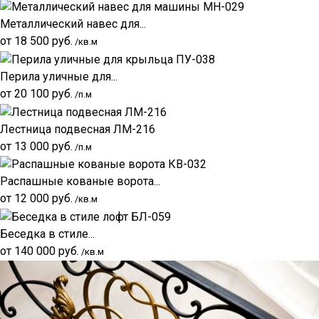
Металлический навес для...
от
18 500
руб.
/кв.м
Перила уличные для...
от
20 100
руб.
/п.м
Лестница подвесная ЛМ-216
от
13 000
руб.
/п.м
Распашные кованые ворота...
от
12 000
руб.
/кв.м
Беседка в стиле...
от
140 000
руб.
/кв.м