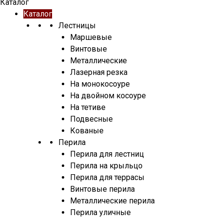
Каталог
Каталог
Лестницы
Маршевые
Винтовые
Металлические
Лазерная резка
На монокосоуре
На двойном косоуре
На тетиве
Подвесные
Кованые
Перила
Перила для лестниц
Перила на крыльцо
Перила для террасы
Винтовые перила
Металлические перила
Перила уличные