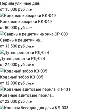
Перила уличные для...
от
15 000
руб.
/п.м
Кованые козырьки КК-049
от
80 000
руб.
/шт.
Сварные решетки на...
от
13 500
руб.
/кв.м
Дутые решетки РД-024
от
24 000
руб.
/кв.м
Кованый забор КЗ-035
от
12 000
руб.
/кв.м
Кованые винтовые перила...
от
22 000
руб.
/п.м