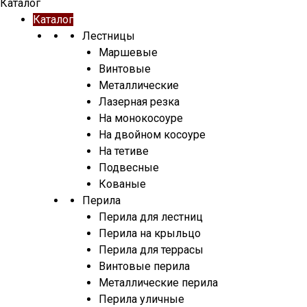
Каталог
Каталог
Лестницы
Маршевые
Винтовые
Металлические
Лазерная резка
На монокосоуре
На двойном косоуре
На тетиве
Подвесные
Кованые
Перила
Перила для лестниц
Перила на крыльцо
Перила для террасы
Винтовые перила
Металлические перила
Перила уличные