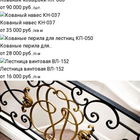
от
90 000
руб.
/шт.
Кованый навес КН-037
от
35 000
руб.
/кв.м
Кованые перила для...
от
28 000
руб.
/п.м
Лестница винтовая ВЛ-152
от
16 000
руб.
/п.м