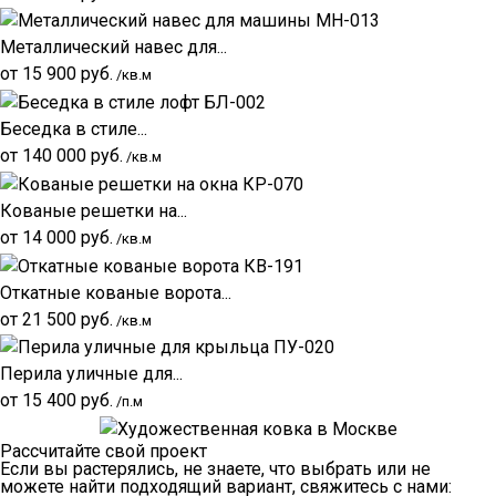
Металлический навес для...
от
15 900
руб.
/кв.м
Беседка в стиле...
от
140 000
руб.
/кв.м
Кованые решетки на...
от
14 000
руб.
/кв.м
Откатные кованые ворота...
от
21 500
руб.
/кв.м
Перила уличные для...
от
15 400
руб.
/п.м
Рассчитайте свой проект
Если вы растерялись, не знаете, что выбрать или не
можете найти подходящий вариант, свяжитесь с нами: