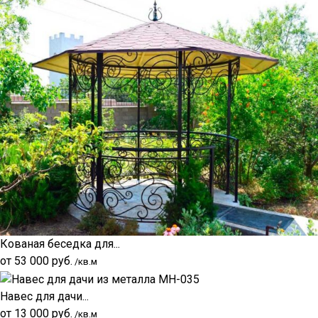
Кованая беседка для...
от
53 000
руб.
/кв.м
Навес для дачи...
от
13 000
руб.
/кв.м