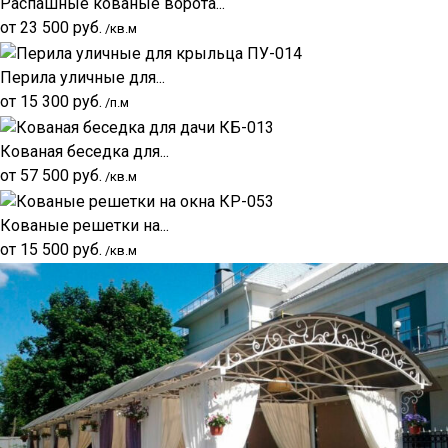
Распашные кованые ворота...
от
23 500
руб.
/кв.м
Перила уличные для...
от
15 300
руб.
/п.м
Кованая беседка для...
от
57 500
руб.
/кв.м
Кованые решетки на...
от
15 500
руб.
/кв.м