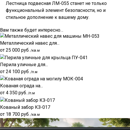
Лестница подвесная ЛМ-055 станет не только
функциональный элемент безопасности, но и
стильное дополнение к вашему дому.
Вам также будет интересно…
Металлический навес для...
от
25 000
руб.
/кв.м
Перила уличные для...
от
24 100
руб.
/п.м
Кованая ограда на...
от
4 350
руб.
/п.м
Кованый забор КЗ-017
от
18 700
руб.
/кв.м