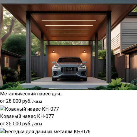
Металлический навес для...
от
28 000
руб.
/кв.м
Кованый навес КН-077
от
35 000
руб.
/кв.м