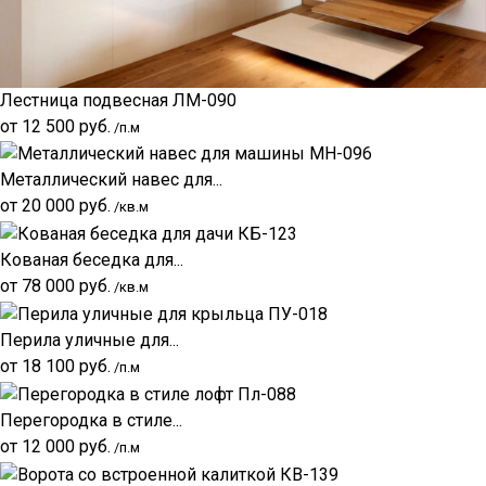
Лестница подвесная ЛМ-090
от
12 500
руб.
/п.м
Металлический навес для...
от
20 000
руб.
/кв.м
Кованая беседка для...
от
78 000
руб.
/кв.м
Перила уличные для...
от
18 100
руб.
/п.м
Перегородка в стиле...
от
12 000
руб.
/п.м