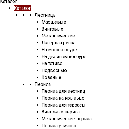
Каталог
Каталог
Лестницы
Маршевые
Винтовые
Металлические
Лазерная резка
На монокосоуре
На двойном косоуре
На тетиве
Подвесные
Кованые
Перила
Перила для лестниц
Перила на крыльцо
Перила для террасы
Винтовые перила
Металлические перила
Перила уличные