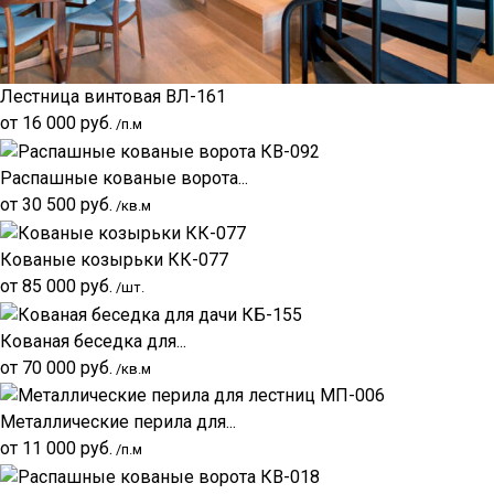
Лестница винтовая ВЛ-161
от
16 000
руб.
/п.м
Распашные кованые ворота...
от
30 500
руб.
/кв.м
Кованые козырьки КК-077
от
85 000
руб.
/шт.
Кованая беседка для...
от
70 000
руб.
/кв.м
Металлические перила для...
от
11 000
руб.
/п.м