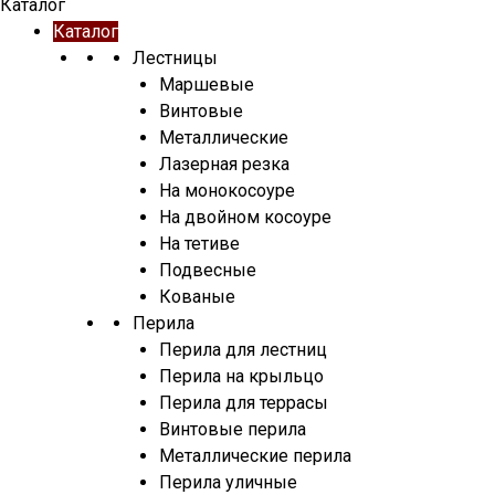
Каталог
Каталог
Лестницы
Маршевые
Винтовые
Металлические
Лазерная резка
На монокосоуре
На двойном косоуре
На тетиве
Подвесные
Кованые
Перила
Перила для лестниц
Перила на крыльцо
Перила для террасы
Винтовые перила
Металлические перила
Перила уличные