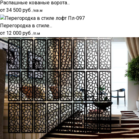
Распашные кованые ворота...
от
34 500
руб.
/кв.м
Перегородка в стиле...
от
12 000
руб.
/п.м