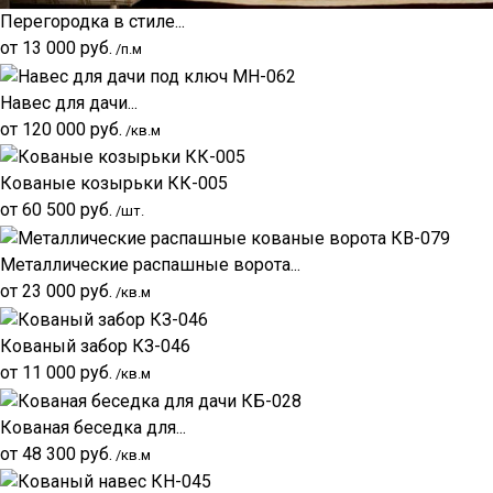
Перегородка в стиле...
от
13 000
руб.
/п.м
Навес для дачи...
от
120 000
руб.
/кв.м
Кованые козырьки КК-005
от
60 500
руб.
/шт.
Металлические распашные ворота...
от
23 000
руб.
/кв.м
Кованый забор КЗ-046
от
11 000
руб.
/кв.м
Кованая беседка для...
от
48 300
руб.
/кв.м