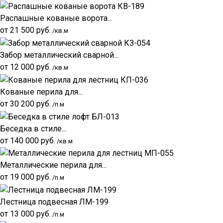
Распашные кованые ворота...
от
21 500
руб.
/кв.м
Забор металлический сварной...
от
12 000
руб.
/кв.м
Кованые перила для...
от
30 200
руб.
/п.м
Беседка в стиле...
от
140 000
руб.
/кв.м
Металлические перила для...
от
19 000
руб.
/п.м
Лестница подвесная ЛМ-199
от
13 000
руб.
/п.м