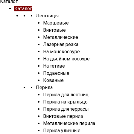
Каталог
Каталог
Лестницы
Маршевые
Винтовые
Металлические
Лазерная резка
На монокосоуре
На двойном косоуре
На тетиве
Подвесные
Кованые
Перила
Перила для лестниц
Перила на крыльцо
Перила для террасы
Винтовые перила
Металлические перила
Перила уличные