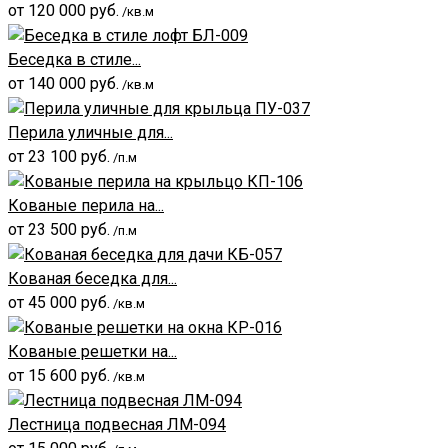
от
120 000
руб.
/кв.м
Беседка в стиле...
от
140 000
руб.
/кв.м
Перила уличные для...
от
23 100
руб.
/п.м
Кованые перила на...
от
23 500
руб.
/п.м
Кованая беседка для...
от
45 000
руб.
/кв.м
Кованые решетки на...
от
15 600
руб.
/кв.м
Лестница подвесная ЛМ-094