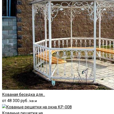
Кованая беседка для...
от
48 300
руб.
/кв.м
Кованые решетки на...