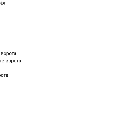
офт
 ворота
е ворота
рота