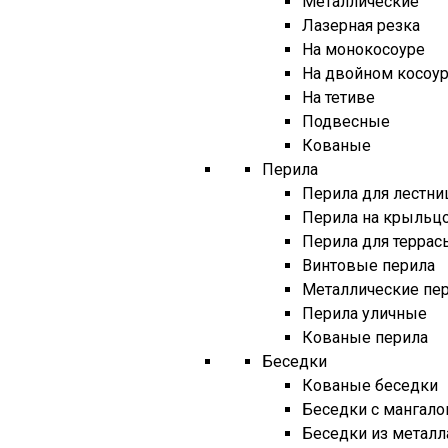
Металлические
Лазерная резка
На монокосоуре
На двойном косоу
На тетиве
Подвесные
Кованые
Перила
Перила для лестни
Перила на крыльц
Перила для террас
Винтовые перила
Металлические пе
Перила уличные
Кованые перила
Беседки
Кованые беседки
Беседки с мангал
Беседки из металл