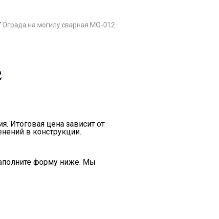
/
Ограда на могилу сварная МО-012
2
я. Итоговая цена зависит от
енений в конструкции.
заполните форму ниже. Мы