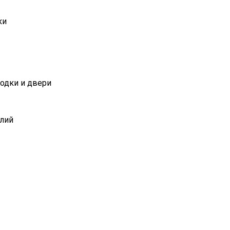
ки
одки и двери
елий