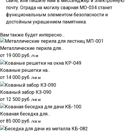
сайте, или пишите нам в мессенджер и электронную
почту. Ограда на могилу сварная МО-034 станет
функциональным элементом безопасности и
достойным украшением памятника.
Вам также будет интересно…
Металлические перила для...
от
19 000
руб.
/п.м
Кованые решетки на...
от
14 000
руб.
/кв.м
Кованый забор КЗ-090
от
12 500
руб.
/кв.м
Кованая беседка для...
от
85 000
руб.
/кв.м