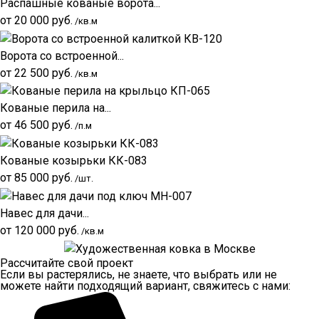
Распашные кованые ворота...
от
20 000
руб.
/кв.м
Ворота со встроенной...
от
22 500
руб.
/кв.м
Кованые перила на...
от
46 500
руб.
/п.м
Кованые козырьки КК-083
от
85 000
руб.
/шт.
Навес для дачи...
от
120 000
руб.
/кв.м
Рассчитайте свой проект
Если вы растерялись, не знаете, что выбрать или не
можете найти подходящий вариант, свяжитесь с нами: