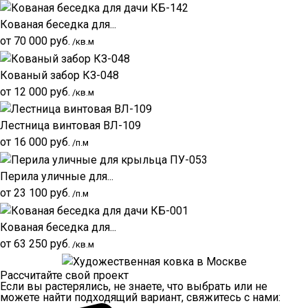
Кованая беседка для...
от
70 000
руб.
/кв.м
Кованый забор КЗ-048
от
12 000
руб.
/кв.м
Лестница винтовая ВЛ-109
от
16 000
руб.
/п.м
Перила уличные для...
от
23 100
руб.
/п.м
Кованая беседка для...
от
63 250
руб.
/кв.м
Рассчитайте свой проект
Если вы растерялись, не знаете, что выбрать или не
можете найти подходящий вариант, свяжитесь с нами: