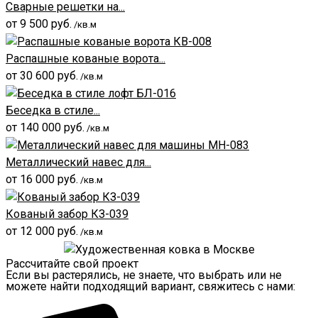
Сварные решетки на...
от
9 500
руб.
/кв.м
Распашные кованые ворота...
от
30 600
руб.
/кв.м
Беседка в стиле...
от
140 000
руб.
/кв.м
Металлический навес для...
от
16 000
руб.
/кв.м
Кованый забор КЗ-039
от
12 000
руб.
/кв.м
Рассчитайте свой проект
Если вы растерялись, не знаете, что выбрать или не
можете найти подходящий вариант, свяжитесь с нами: