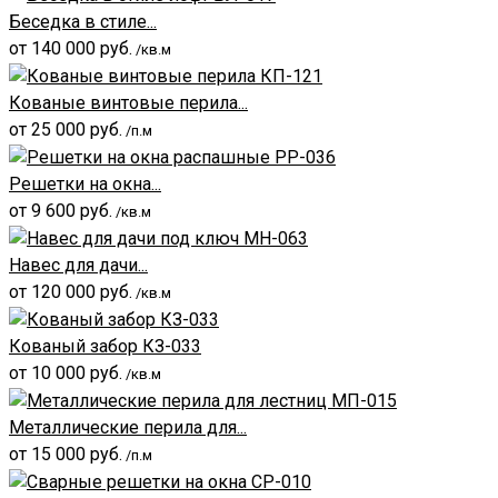
Беседка в стиле...
от
140 000
руб.
/кв.м
Кованые винтовые перила...
от
25 000
руб.
/п.м
Решетки на окна...
от
9 600
руб.
/кв.м
Навес для дачи...
от
120 000
руб.
/кв.м
Кованый забор КЗ-033
от
10 000
руб.
/кв.м
Металлические перила для...
от
15 000
руб.
/п.м