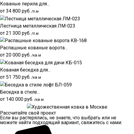
Кованые перила для...
от
34 800
руб.
/п.м
Лестница металлическая ЛМ-023
от
21 300
руб.
/п.м
Распашные кованые ворота...
от
20 000
руб.
/кв.м
Кованая беседка для...
от
51 750
руб.
/кв.м
Беседка в стиле...
от
140 000
руб.
/кв.м
Рассчитайте свой проект
Если вы растерялись, не знаете, что выбрать или не
можете найти подходящий вариант, свяжитесь с нами: