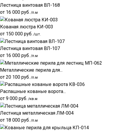
Лестница винтовая ВЛ-168
от
16 000
руб.
/п.м
Кованая люстра КИ-003
от
150 000
руб.
/шт.
Лестница винтовая ВЛ-107
от
16 000
руб.
/п.м
Металлические перила для...
от
20 100
руб.
/п.м
Распашные кованые ворота...
от
9 000
руб.
/кв.м
Лестница металлическая ЛМ-004
от
18 000
руб.
/п.м