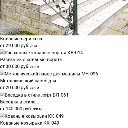
Кованые перила на...
от
29 000
руб.
/п.м
Распашные кованые ворота...
от
30 600
руб.
/кв.м
Металлический навес для...
от
20 000
руб.
/кв.м
Беседка в стиле...
от
140 000
руб.
/кв.м
Кованые козырьки КК-049