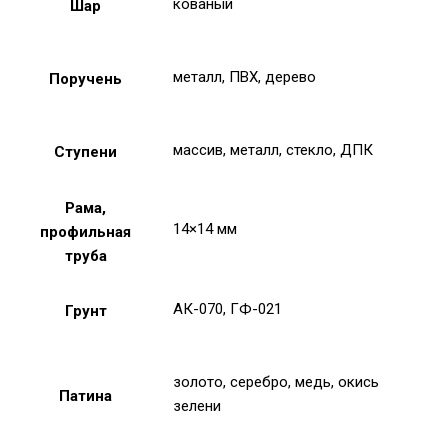
кованый
Шар
металл, ПВХ, дерево
Поручень
массив, металл, стекло, ДПК
Ступени
Рама,
14×14 мм
профильная
труба
АК-070, ГФ-021
Грунт
золото, серебро, медь, окись
Патина
зелени