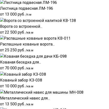
Лестница подвесная ЛМ-196
от
13 000
руб.
/п.м
Ворота со встроенной...
от
22 500
руб.
/кв.м
Распашные кованые ворота...
от
25 250
руб.
/кв.м
Кованая беседка для...
от
70 000
руб.
/кв.м
Кованый забор КЗ-038
от
10 000
руб.
/кв.м
Металлический навес для...
от
13 500
руб.
/кв.м