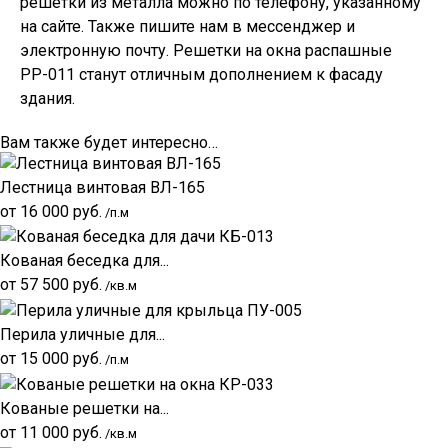
решетки из металла можно по телефону, указанному
на сайте. Также пишите нам в мессенджер и
электронную почту. Решетки на окна распашные
РР-011 станут отличным дополнением к фасаду
здания.
Вам также будет интересно…
Лестница винтовая ВЛ-165
от
16 000
руб.
/п.м
Кованая беседка для...
от
57 500
руб.
/кв.м
Перила уличные для...
от
15 000
руб.
/п.м
Кованые решетки на...
от
11 000
руб.
/кв.м