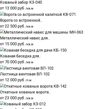
Кованый забор КЗ-040
от
13 000
руб.
/кв.м
Ворота со встроенной...
от
22 500
руб.
/кв.м
Металлический навес для...
от
15 000
руб.
/кв.м
Кованая беседка для...
от
70 000
руб.
/кв.м
Лестница винтовая ВЛ-102
от
12 000
руб.
/п.м
Откатные кованые ворота...
от
23 000
руб.
/кв.м