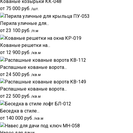
Кованые козырьки КК-048
от
75 000
руб.
/шт.
Перила уличные для...
от
23 100
руб.
/п.м
Кованые решетки на...
от
12 900
руб.
/кв.м
Распашные кованые ворота...
от
24 500
руб.
/кв.м
Распашные кованые ворота...
от
22 500
руб.
/кв.м
Беседка в стиле...
от
140 000
руб.
/кв.м
Навес для дачи...