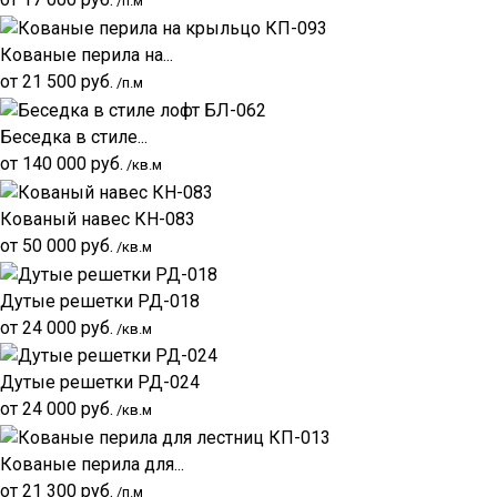
/п.м
Кованые перила на...
от
21 500
руб.
/п.м
Беседка в стиле...
от
140 000
руб.
/кв.м
Кованый навес КН-083
от
50 000
руб.
/кв.м
Дутые решетки РД-018
от
24 000
руб.
/кв.м
Дутые решетки РД-024
от
24 000
руб.
/кв.м
Кованые перила для...
от
21 300
руб.
/п.м