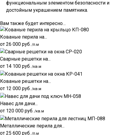
функциональным элементом безопасности и
достойным украшением памятника.
Вам также будет интересно…
Кованые перила на...
от
26 000
руб.
/п.м
Сварные решетки на...
от
14 100
руб.
/кв.м
Кованые решетки на...
от
12 000
руб.
/кв.м
Навес для дачи...
от
120 000
руб.
/кв.м
Металлические перила для...
от
25 600
руб.
/п.м