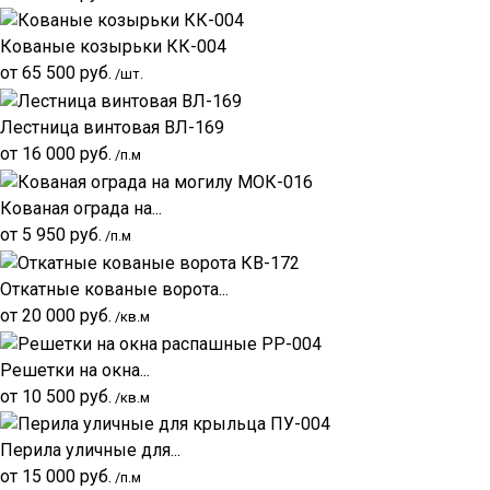
Кованые козырьки КК-004
от
65 500
руб.
/шт.
Лестница винтовая ВЛ-169
от
16 000
руб.
/п.м
Кованая ограда на...
от
5 950
руб.
/п.м
Откатные кованые ворота...
от
20 000
руб.
/кв.м
Решетки на окна...
от
10 500
руб.
/кв.м
Перила уличные для...
от
15 000
руб.
/п.м