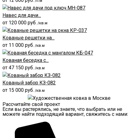
от
12 000
руб.
/п.м
Навес для дачи...
от
120 000
руб.
/кв.м
Кованые решетки на...
от
11 000
руб.
/кв.м
Кованая беседка с...
от
47 150
руб.
/кв.м
Кованый забор КЗ-082
от
15 000
руб.
/кв.м
Рассчитайте свой проект
Если вы растерялись, не знаете, что выбрать или не
можете найти подходящий вариант, свяжитесь с нами: