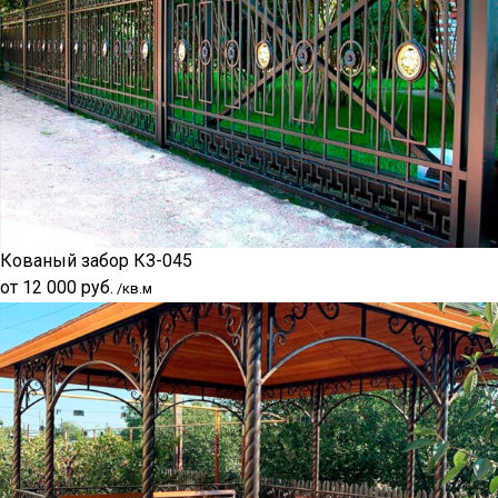
Кованый забор КЗ-045
от
12 000
руб.
/кв.м