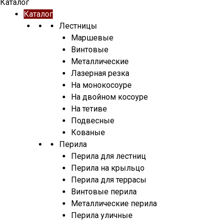
Каталог
Каталог
Лестницы
Маршевые
Винтовые
Металлические
Лазерная резка
На монокосоуре
На двойном косоуре
На тетиве
Подвесные
Кованые
Перила
Перила для лестниц
Перила на крыльцо
Перила для террасы
Винтовые перила
Металлические перила
Перила уличные