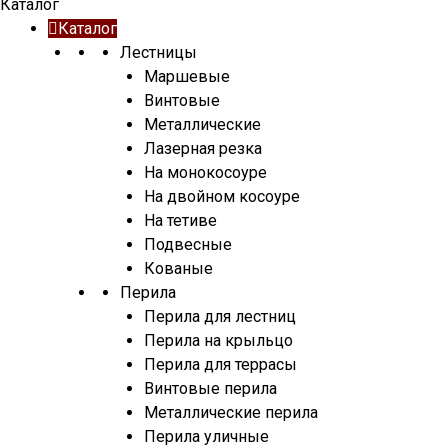
Каталог
Каталог
Лестницы
Маршевые
Винтовые
Металлические
Лазерная резка
На монокосоуре
На двойном косоуре
На тетиве
Подвесные
Кованые
Перила
Перила для лестниц
Перила на крыльцо
Перила для террасы
Винтовые перила
Металлические перила
Перила уличные