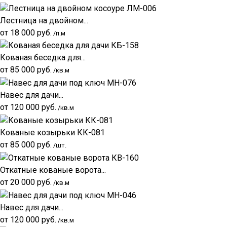
Лестница на двойном...
от
18 000
руб.
/п.м
Кованая беседка для...
от
85 000
руб.
/кв.м
Навес для дачи...
от
120 000
руб.
/кв.м
Кованые козырьки КК-081
от
85 000
руб.
/шт.
Откатные кованые ворота...
от
20 000
руб.
/кв.м
Навес для дачи...
от
120 000
руб.
/кв.м