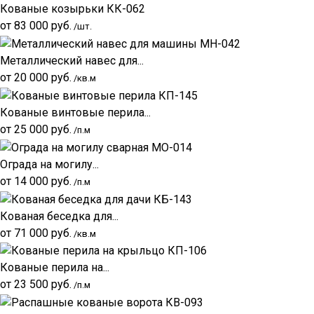
Кованые козырьки КК-062
от
83 000
руб.
/шт.
Металлический навес для...
от
20 000
руб.
/кв.м
Кованые винтовые перила...
от
25 000
руб.
/п.м
Ограда на могилу...
от
14 000
руб.
/п.м
Кованая беседка для...
от
71 000
руб.
/кв.м
Кованые перила на...
от
23 500
руб.
/п.м