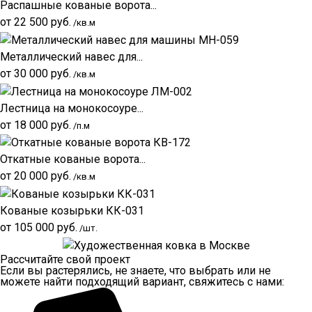
Распашные кованые ворота...
от
22 500
руб.
/кв.м
Металлический навес для...
от
30 000
руб.
/кв.м
Лестница на монокосоуре...
от
18 000
руб.
/п.м
Откатные кованые ворота...
от
20 000
руб.
/кв.м
Кованые козырьки КК-031
от
105 000
руб.
/шт.
Рассчитайте свой проект
Если вы растерялись, не знаете, что выбрать или не
можете найти подходящий вариант, свяжитесь с нами: