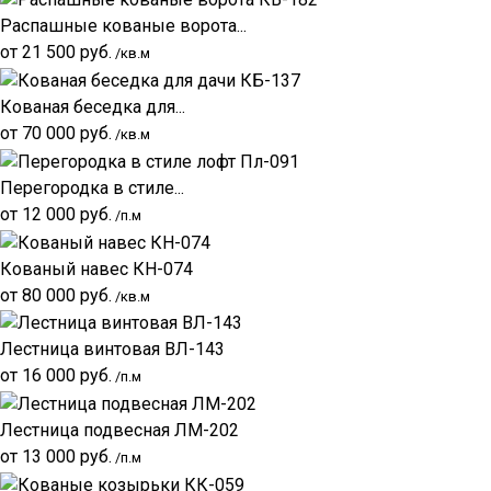
Распашные кованые ворота...
от
21 500
руб.
/кв.м
Кованая беседка для...
от
70 000
руб.
/кв.м
Перегородка в стиле...
от
12 000
руб.
/п.м
Кованый навес КН-074
от
80 000
руб.
/кв.м
Лестница винтовая ВЛ-143
от
16 000
руб.
/п.м
Лестница подвесная ЛМ-202
от
13 000
руб.
/п.м