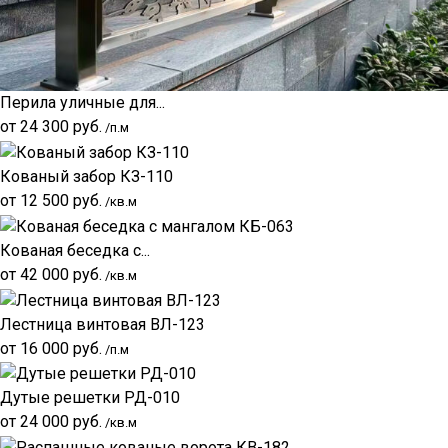
Перила уличные для...
от
24 300
руб.
/п.м
Кованый забор КЗ-110
от
12 500
руб.
/кв.м
Кованая беседка с...
от
42 000
руб.
/кв.м
Лестница винтовая ВЛ-123
от
16 000
руб.
/п.м
Дутые решетки РД-010
от
24 000
руб.
/кв.м