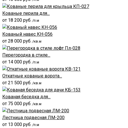
Кованые перила для...
от
18 200
руб.
/п.м
Кованый навес КН-056
от
28 000
руб.
/кв.м
Перегородка в стиле...
от
14 000
руб.
/п.м
Откатные кованые ворота...
от
21 500
руб.
/кв.м
Кованая беседка для...
от
75 000
руб.
/кв.м
Лестница подвесная ЛМ-200
от
13 000
руб.
/п.м