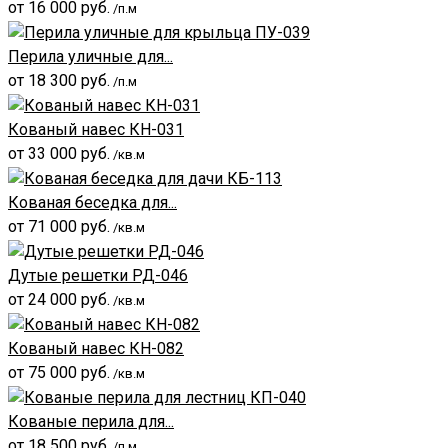
от
16 000
руб.
/п.м
Перила уличные для...
от
18 300
руб.
/п.м
Кованый навес КН-031
от
33 000
руб.
/кв.м
Кованая беседка для...
от
71 000
руб.
/кв.м
Дутые решетки РД-046
от
24 000
руб.
/кв.м
Кованый навес КН-082
от
75 000
руб.
/кв.м
Кованые перила для...
от
18 500
руб.
/п.м