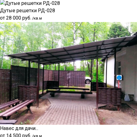
Дутые решетки РД-028
от
28 000
руб.
/кв.м
Навес для дачи...
от
14 500
руб.
/кв.м