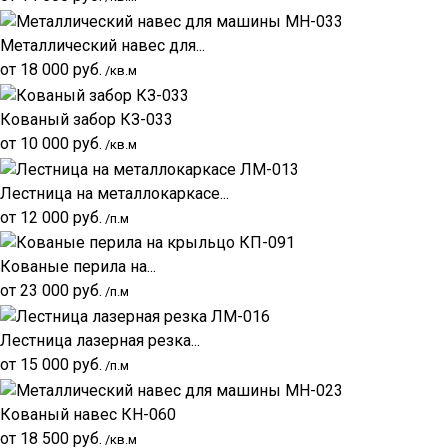
Металлический навес для...
от
18 000
руб.
/кв.м
Кованый забор КЗ-033
от
10 000
руб.
/кв.м
Лестница на металлокаркасе...
от
12 000
руб.
/п.м
Кованые перила на...
от
23 000
руб.
/п.м
Лестница лазерная резка...
от
15 000
руб.
/п.м
Кованый навес КН-060
от
18 500
руб.
/кв.м