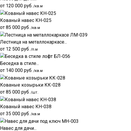
от
120 000
руб.
/кв.м
Кованый навес КН-025
от
85 000
руб.
/кв.м
Лестница на металлокаркасе...
от
12 500
руб.
/п.м
Беседка в стиле...
от
140 000
руб.
/кв.м
Кованые козырьки КК-028
от
85 000
руб.
/шт.
Кованый навес КН-038
от
35 000
руб.
/кв.м
Навес для дачи...