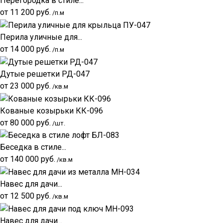
Перегородка в стиле...
от
11 200
руб.
/п.м
Перила уличные для...
от
14 000
руб.
/п.м
Дутые решетки РД-047
от
23 000
руб.
/кв.м
Кованые козырьки КК-096
от
80 000
руб.
/шт.
Беседка в стиле...
от
140 000
руб.
/кв.м
Навес для дачи...
от
12 500
руб.
/кв.м
Навес для дачи...