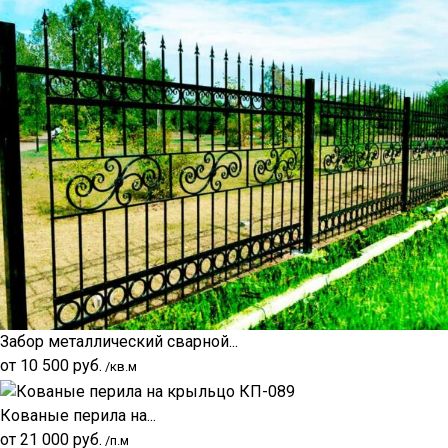
Забор металлический сварной...
от
10 500
руб.
/кв.м
Кованые перила на...
от
21 000
руб.
/п.м