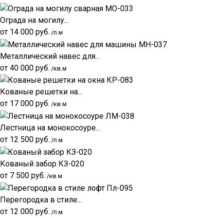
Ограда на могилу...
от
14 000
руб.
/п.м
Металлический навес для...
от
40 000
руб.
/кв.м
Кованые решетки на...
от
17 000
руб.
/кв.м
Лестница на монокосоуре...
от
12 500
руб.
/п.м
Кованый забор КЗ-020
от
7 500
руб.
/кв.м
Перегородка в стиле...
от
12 000
руб.
/п.м