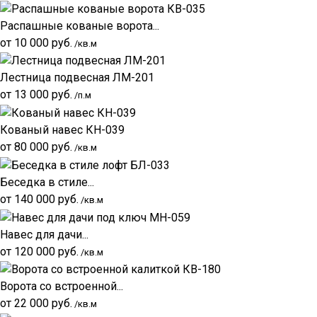
Распашные кованые ворота...
от
10 000
руб.
/кв.м
Лестница подвесная ЛМ-201
от
13 000
руб.
/п.м
Кованый навес КН-039
от
80 000
руб.
/кв.м
Беседка в стиле...
от
140 000
руб.
/кв.м
Навес для дачи...
от
120 000
руб.
/кв.м
Ворота со встроенной...
от
22 000
руб.
/кв.м