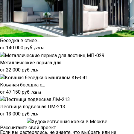
Беседка в стиле...
от
140 000
руб.
/кв.м
Металлические перила для...
от
22 000
руб.
/п.м
Кованая беседка с...
от
47 150
руб.
/кв.м
Лестница подвесная ЛМ-213
от
13 000
руб.
/п.м
Рассчитайте свой проект
Если вы растерялись, не знаете, что выбрать или не